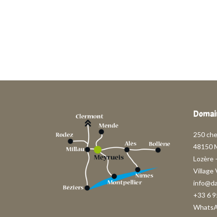
Domain
250 ch
48150 
Lozère 
Village
info@d
+33 6 9
Whats