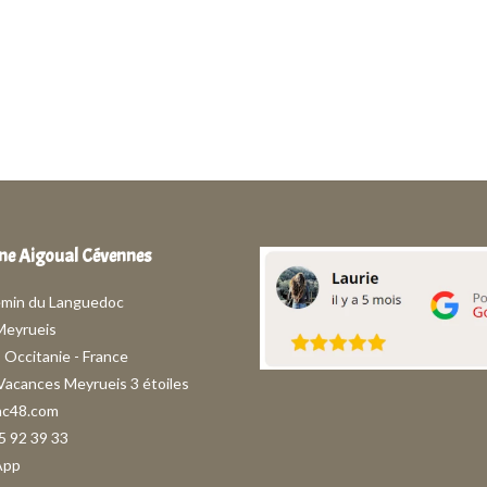
e Aigoual Cévennes
emin du Languedoc
Meyrueis
- Occitanie - France
 Vacances Meyrueis 3 étoiles
ac48.com
5 92 39 33
App