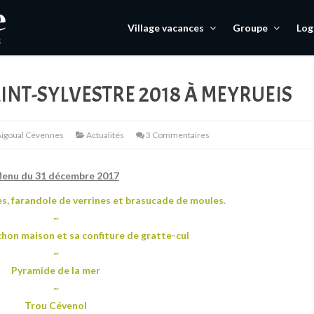
Village vacances
Groupe
Lo
AINT-SYLVESTRE 2018 À MEYRUEIS
igoual Cévennes
Actualités
3 Commentaires
enu du 31 décembre 2017
es, farandole de verrines et brasucade de moules.
~
chon maison et sa confiture de gratte-cul
~
Pyramide de la mer
~
Trou Cévenol