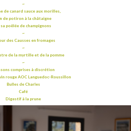
~
e de canard sauce aux morilles,
an de potiron à la châtaigne
 sa poêlée de champignons
~
our des Causses en fromages
~
tre de la myrtille et de la pomme
~
ssons comprises à discrétion
 vin rouge AOC Languedoc-Roussillon
Bulles de Charles
Café
Digestif à la prune