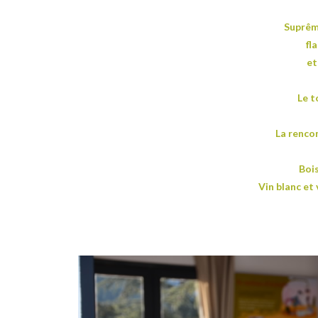
Suprêm
fl
et
Le t
La rencon
Boi
Vin blanc et