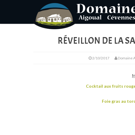
RÉVEILLON DE LA S
2/10/2017
Domaine A
M
Cocktail aux fruits roug
Foie gras au tor