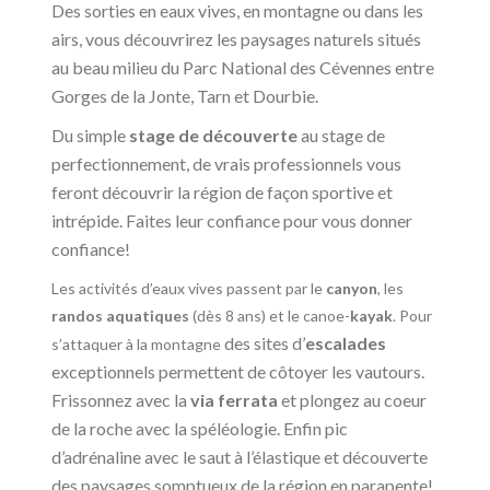
Des s
orties en eaux vives, en montagne ou dans les
airs, vous découvrirez les paysages naturels situés
au beau milieu du Parc National des Cévennes entre
Gorges de la Jonte, Tarn et Dourbie.
Du simple
stage de découverte
au stage de
perfectionnement, de vrais professionnels vous
feront découvrir la région de façon sportive et
intrépide. Faites leur confiance pour vous donner
confiance!
Les activités d’eaux vives passent par le
canyon
, les
randos aquatiques
(dès 8 ans) et le canoe-
kayak
. Pour
des sites d’
escalades
s’attaquer à la montagne
exceptionnels permettent de côtoyer les vautours.
Frissonnez avec la
via ferrata
et plongez au coeur
de la roche avec la spéléologie. Enfin pic
d’adrénaline avec le saut à l’élastique et découverte
des paysages somptueux de la région en parapente!