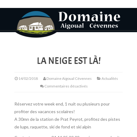
LA NEIGE EST LÀ!
14/02/2018
Domaine Aigoual Cévennes
Actualités
Commentaires désactivés
Réservez votre week end, 1 nuit ou plusieurs pour
profiter des vacances scolaires!
A 30mn de la station de Prat Peyrot, profitez des pistes
de luge, raquette, ski de fond et ski alpin