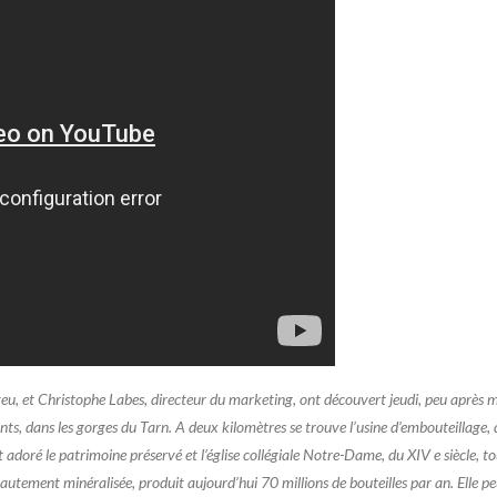
, et Christophe Labes, directeur du marketing, ont découvert jeudi, peu après mi
ts, dans les gorges du Tarn. A deux kilomètres se trouve l’usine d’embouteillage, 
 adoré le patrimoine préservé et l’église collégiale Notre-Dame, du XIV e siècle, t
utement minéralisée, produit aujourd’hui 70 millions de bouteilles par an. Elle p