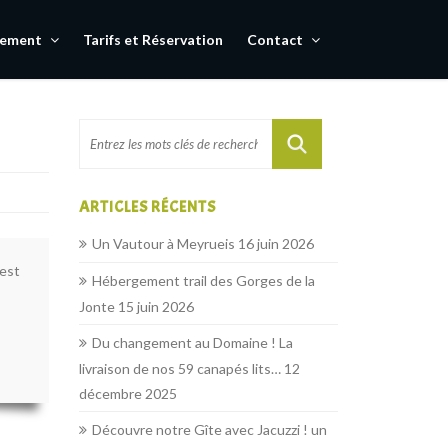
gement
Tarifs et Réservation
Contact
ARTICLES RÉCENTS
Un Vautour à Meyrueis
16 juin 2026
 est
Hébergement trail des Gorges de la
Jonte
15 juin 2026
Du changement au Domaine ! La
livraison de nos 59 canapés lits…
12
décembre 2025
Découvre notre Gîte avec Jacuzzi ! un