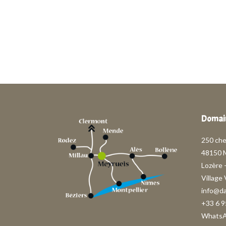
Domain
250 ch
48150 
Lozère 
Village
info@d
+33 6 9
Whats