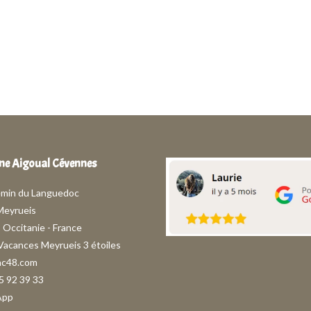
e Aigoual Cévennes
emin du Languedoc
Meyrueis
- Occitanie - France
 Vacances Meyrueis 3 étoiles
ac48.com
5 92 39 33
App