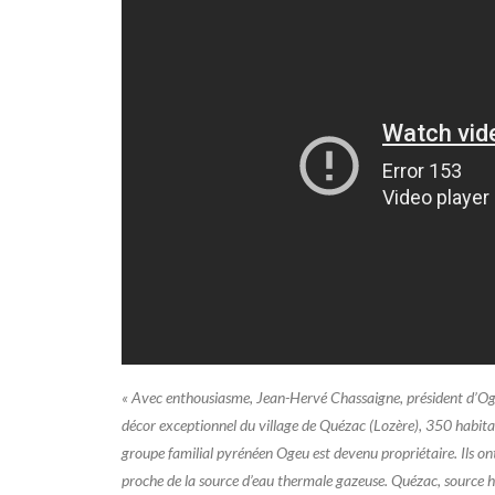
« Avec enthousiasme, Jean-Hervé Chassaigne, président d’Ogeu
décor exceptionnel du village de Quézac (Lozère), 350 habitan
groupe familial pyrénéen Ogeu est devenu propriétaire. Ils ont
proche de la source d’eau thermale gazeuse. Quézac, source ha