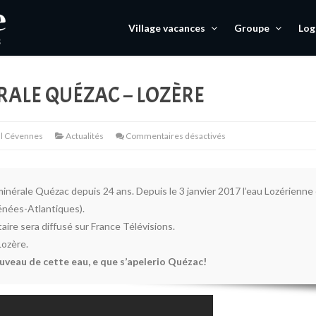
Village vacances
Groupe
Lo
RALE QUÉZAC – LOZÈRE
l Cévennes
Actualités
Commentaires désactivés
 minérale Quézac depuis 24 ans. Depuis le 3 janvier 2017 l’eau Lozérienne
énées-Atlantiques).
aire sera diffusé sur France Télévisions.
Lozère.
veau de cette eau, e que s’apelerio Quézac!