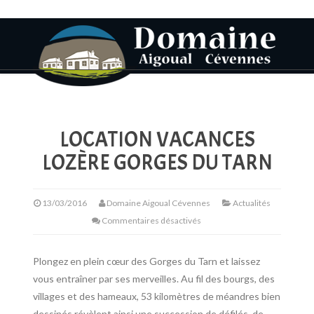
LOCATION VACANCES
LOZÈRE GORGES DU TARN
13/03/2016
Domaine Aigoual Cévennes
Actualités
Commentaires désactivés
Plongez en plein cœur des Gorges du Tarn et laissez
vous entraîner par ses merveilles. Au fil des bourgs, des
villages et des hameaux, 53 kilomètres de méandres bien
dessinés révèlent ainsi une succession de défilés, de