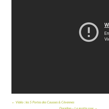
←
Vidéo : les 5 Portes des Causses & Cévennes
Dargilan – La grotte rose
→