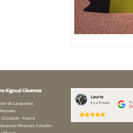
e Aigoual Cévennes
emin du Languedoc
Meyrueis
- Occitanie - France
 Vacances Meyrueis 3 étoiles
ac48.com