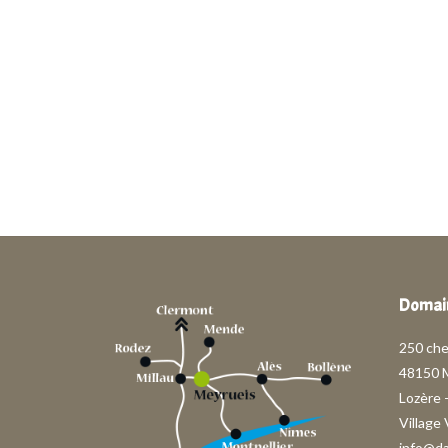
Domain
250 ch
48150 
Lozère 
Village
info@d