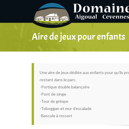
Aire de jeux pour enfants
Une aire de jeux dédiée aux enfants pour qu’ils pro
restant dans le parc.
-Portique double balançoire
-Pont de singe
-Tour de grimpe
-Toboggan et mur d’escalade
-Bascule à ressort